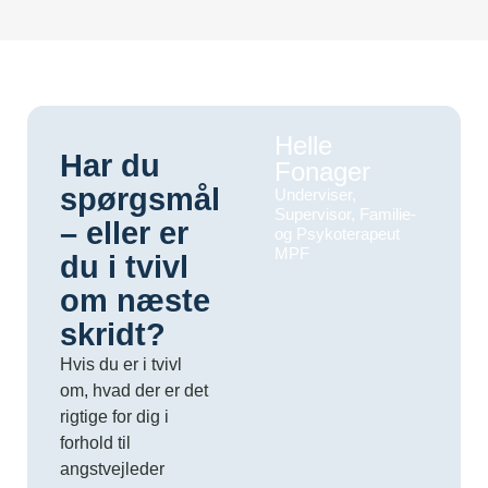
Helle
Har du
Fonager
spørgsmål
Underviser,
Supervisor, Familie-
– eller er
og Psykoterapeut
MPF
du i tvivl
om næste
skridt?
Hvis du er i tvivl
om, hvad der er det
rigtige for dig i
forhold til
angstvejleder