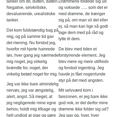
tanker om dit, dutten, datten.
Drømmene foldede sig ud
Negative, selvkritiske,
og voksede ….. som det er
devaluerende, urealistiske
med drømme, de trænger
tanker.
sig på, om man vil det eller
ej, så man kan lige så godt
Det kom fuldstændig bag på
tage dem med på råd og
mig, og på samme tid gav
lytte til dem.
det mening. Nu forstod jeg,
hvorfor mit hjerte hamrede
De blev med tiden et
løs, hver gang jeg nærmede
forstyrrende element. Jeg
mig noget, jeg virkelig
blev mere og mere utilfreds
brændte for, noget, der
og forstod ingenting. Jeg
virkelig betød noget for mig.
havde jo fået nogenlunde
styr på det med angsten.
Jeg var ikke bare almindelig
nervøs, jeg var ængstelig,
Mit selvværd kom i
alert, angst. Så meget, at
farezonen, er jeg bare ikke
jeg negligerede mine egne
god nok, er det derfor mine
behov, holdt mig tilbage og
drømme ikke folder sig ud?
helt undlod at sige og gøre
Jeg gav op, hver, hver