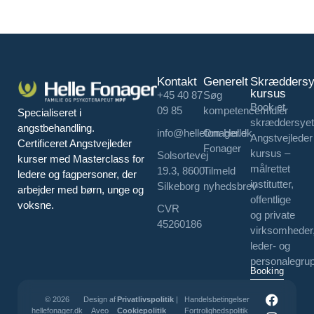
Kontakt
Generelt
Skræddersy
kursus
+45 40 87
Søg
Book et
09 85
kompetencemidler
Specialiseret i
skræddersyet
angstbehandling.
info@hellefonager.dk
Om Helle
Angstvejleder
Certificeret Angstvejleder
Fonager
kursus –
Solsortevej
kurser med Masterclass for
målrettet
19.3, 8600
Tilmeld
ledere og fagpersoner, der
institutter,
Silkeborg
nyhedsbrev
arbejder med børn, unge og
offentlige
voksne.
CVR
og private
45260186
virksomheder
leder- og
personalegrup
Booking
© 2026
Design af
Privatlivspolitik
|
Handelsbetingelser
hellefonager.dk
Aveo
Cookiepolitik
Fortrolighedspolitik