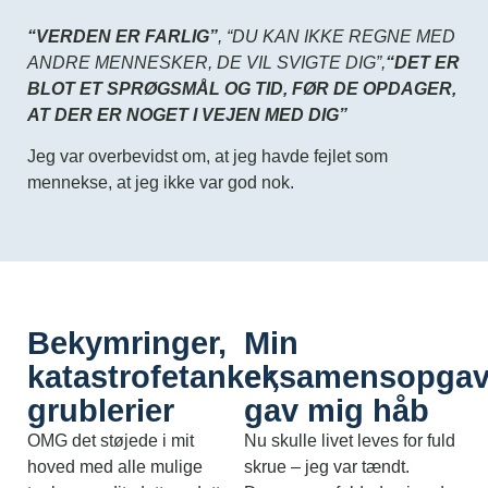
“VERDEN ER FARLIG”
, “DU KAN IKKE REGNE MED
ANDRE MENNESKER, DE VIL SVIGTE DIG”,
“DET ER
BLOT ET SPRØGSMÅL OG TID, FØR DE OPDAGER,
AT DER ER NOGET I VEJEN MED DIG”
Jeg var overbevidst om, at jeg havde fejlet som
mennekse, at jeg ikke var god nok.
Bekymringer,
Min
katastrofetanker,
eksamensopga
grublerier
gav mig håb
OMG det støjede i mit
Nu skulle livet leves for fuld
hoved med alle mulige
skrue – jeg var tændt.