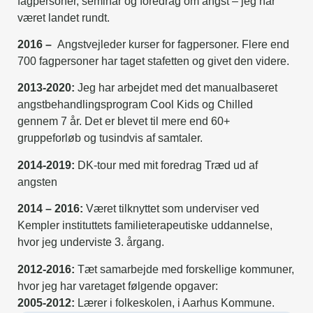
fagpersoner, seminar og foredrag om angst – jeg har
været landet rundt.
2016 –
Angstvejleder kurser for fagpersoner. Flere end
700 fagpersoner har taget stafetten og givet den videre.
2013-2020:
Jeg har arbejdet med det manualbaseret
angstbehandlingsprogram Cool Kids og Chilled
gennem 7 år. Det er blevet til mere end 60+
gruppeforløb og tusindvis af samtaler.
2014-2019:
DK-tour med mit foredrag Træd ud af
angsten
2014 – 2016:
Været tilknyttet som underviser ved
Kempler instituttets familieterapeutiske uddannelse,
hvor jeg underviste 3. årgang.
2012-2016:
Tæt samarbejde med forskellige kommuner,
hvor jeg har varetaget følgende opgaver:
2005-2012:
Lærer i folkeskolen, i Aarhus Kommune.