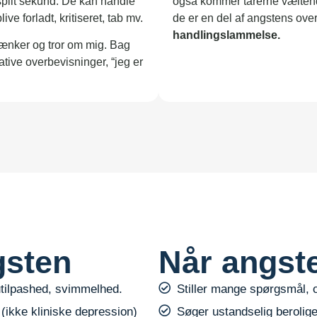
split sekund. De kan handle
også kommer tårerne væltend
ve forladt, kritiseret, tab mv.
de er en del af angstens ov
handlingslammelse.
ænker og tror om mig. Bag
tive overbevisninger, “jeg er
gsten
Når angste
tilpashed, svimmelhed.
Stiller mange spørgsmål, 
ikke kliniske depression)
Søger ustandselig beroligel