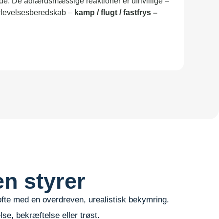
e. De adfærdsmæssige reaktioner er ufrivillige –
erlevelsesberedskab –
kamp / flugt / fastfrys –
n styrer
ofte med en overdreven, urealistisk bekymring.
se, bekræftelse eller trøst.