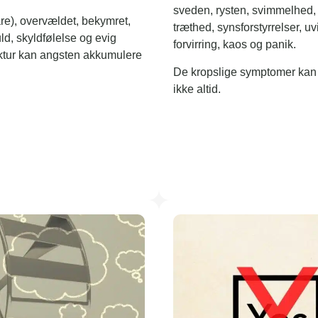
sveden, rysten, svimmelhed, t
åre), overvældet, bekymret,
træthed, synsforstyrrelser, uv
ld, skyldfølelse og evig
forvirring, kaos og panik.
ruktur kan angsten akkumulere
De kropslige symptomer kan
ikke altid.