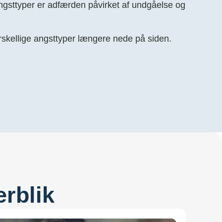
 angsttyper er adfærden påvirket af undgåelse og
orskellige angsttyper længere nede på siden.
rblik