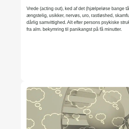
Vrede (acting out), ked af det (hjælpeløse bange t
ængstelig, usikker, nervøs, uro, rastløshed, skamfu
dårlig samvittighed. Alt efter persons psykiske st
fra alm. bekymring til panikangst på få minutter.