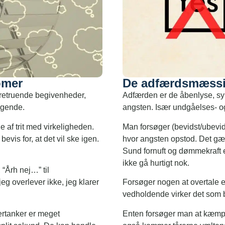
omer
De adfærdsmæssi
faretruende begivenheder,
Adfærden er de åbenlyse, syn
søgende.
angsten. Især undgåelses- o
 af trit med virkeligheden.
Man forsøger (bevidst/ubevids
bevis for, at det vil ske igen.
hvor angsten opstod. Det gæl
Sund fornuft og dømmekraft e
ikke gå hurtigt nok.
 “Årh nej…” til
eg overlever ikke, jeg klarer
Forsøger nogen at overtale en
vedholdende virker det som b
gertanker er meget
Enten forsøger man at kæmpe s