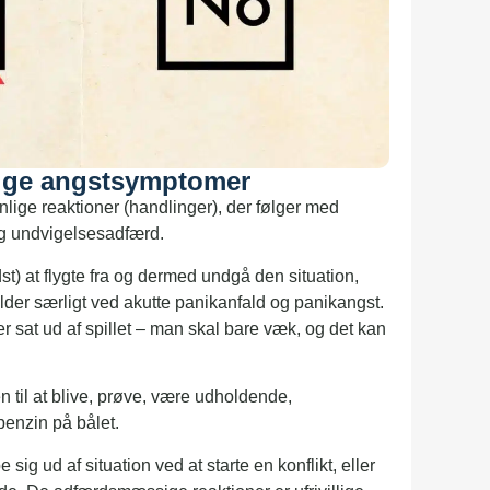
ge angstsymptomer
lige reaktioner (handlinger), der følger med
g undvigelsesadfærd.
t) at flygte fra og dermed undgå den situation,
der særligt ved akutte panikanfald og panikangst.
r sat ud af spillet – man skal bare væk, og det kan
 til at blive, prøve, være udholdende,
enzin på bålet.
ig ud af situation ved at starte en konflikt, eller