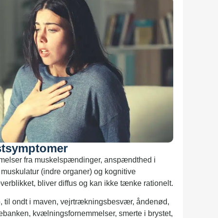
stsymptomer
mmelser fra muskelspændinger, anspændthed i
at muskulatur (indre organer) og kognitive
overblikket, bliver diffus og kan ikke tænke rationelt.
, til ondt i maven, vejrtrækningsbesvær, åndenød,
tebanken, kvælningsfornemmelser, smerte i brystet,