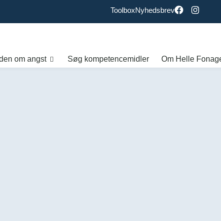
Toolbox
Nyhedsbrev
den om angst
Søg kompetencemidler
Om Helle Fonag