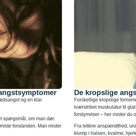
 angstsymptomer
De kropslige ang
dødsangst og en klar
Forskellige kropslige forne
tværstribet muskulatur til gl
forstyrrelser – her mister du 
 et spørgsmål, om man dør.
 miste forstanden. Man mister
Fra lettere anspændthed, uro
klump i halsen, kvalme, hjer