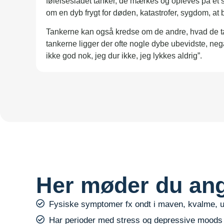
følelsesladet tanker, de mærkes og opleves på et 
om en dyb frygt for døden, katastrofer, sygdom, at bli
Tankerne kan også kredse om de andre, hvad de t
tankerne ligger der ofte nogle dybe ubevidste, nega
ikke god nok, jeg dur ikke, jeg lykkes aldrig”.
Her møder du an
Fysiske symptomer fx ondt i maven, kvalme, u
Har perioder med stress og depressive moods (