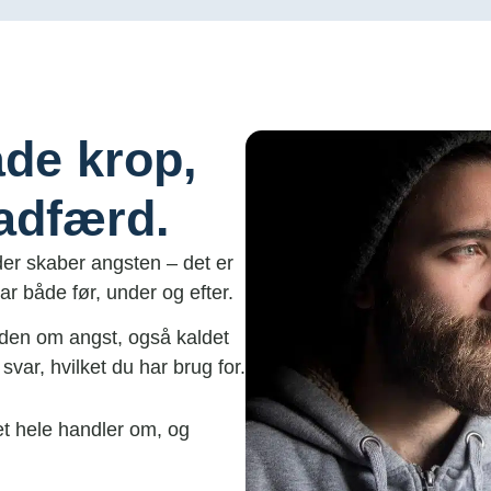
åde krop,
 adfærd.
 der skaber angsten – det er
r både før, under og efter.
viden om angst, også kaldet
var, hvilket du har brug for.
et hele handler om, og