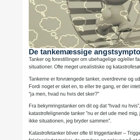
De tankemæssige angstsympt
Tanker og forestillinger om ubehagelige og/eller 
situationer. Ofte meget urealistiske og katastrofe
Tankerne er forvrængede tanker, overdrevne og ude
Fordi noget er sket en, to eller tre gang, er der intet 
“ja men, hvad nu hvis det sker?”
Fra bekymringstanker om dit og dat “hvad nu hvis”,
katastrofelignende tanker ”nu er det ude med mig, j
ikke situationen, jeg bryder sammen”.
Katastrofetanker bliver ofte til triggertanker – Trig