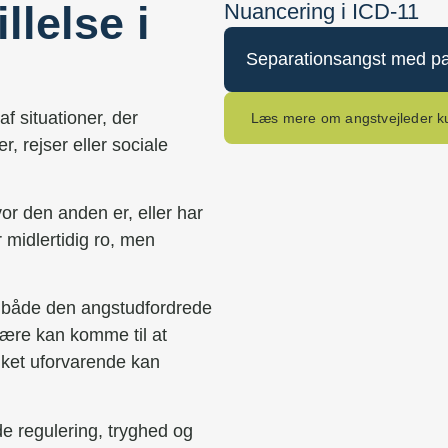
llelse i
Nuancering i ICD-11
Separationsangst med pan
af situationer, der
Læs mere om angstvejleder k
, rejser eller sociale
or den anden er, eller har
 midlertidig ro, men
 både den angstudfordrede
nære kan komme til at
ilket uforvarende kan
e regulering, tryghed og