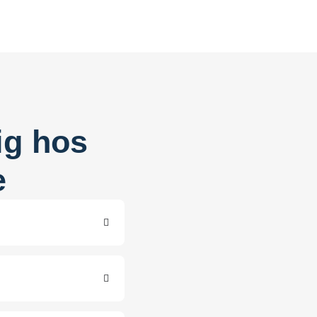
ig hos
e