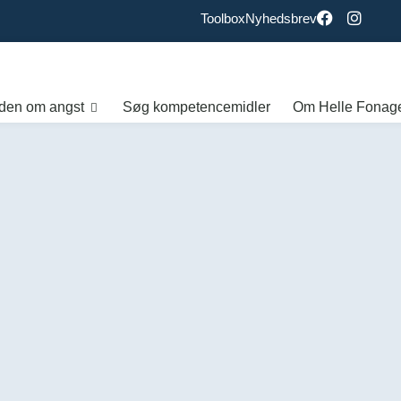
Toolbox
Nyhedsbrev
den om angst
Søg kompetencemidler
Om Helle Fonag