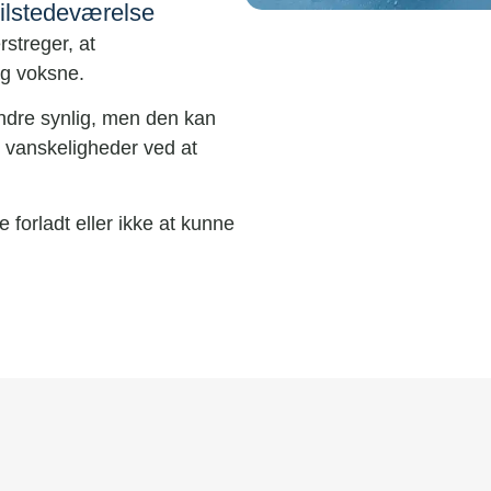
tilstedeværelse
streger, at
g voksne.
ndre synlig, men den kan
r vanskeligheder ved at
 forladt eller ikke at kunne