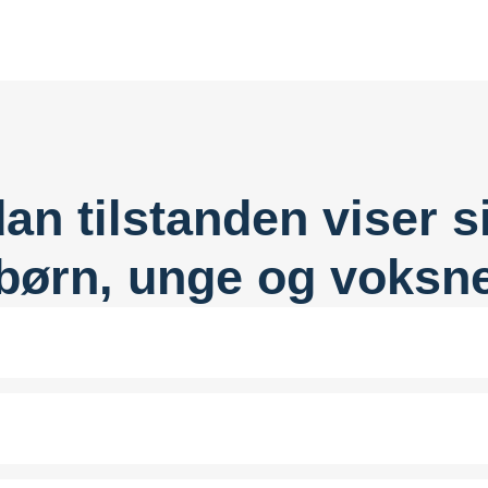
an tilstanden viser s
børn, unge og voksn