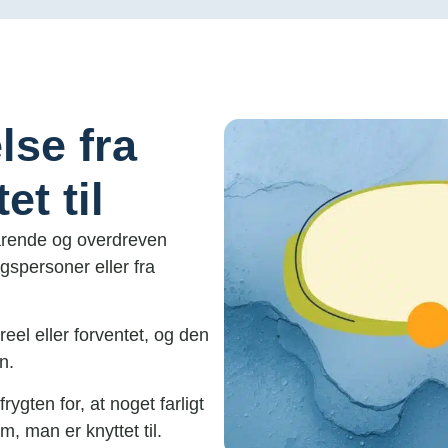
lse fra
t til
arende og overdreven
ingspersoner eller fra
reel eller forventet, og den
n.
rygten for, at noget farligt
, man er knyttet til.